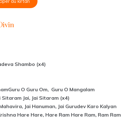
ciper au kirtan
Divin
adeva Shambo (x4)
namGuru O Guru Om, Guru O Mangalam
 Sitaram Jai, Jai Sitaram (x4)
i Mahavira, Jai Hanuman, Jai Gurudev Karo Kalyan
 Krishna Hare Hare, Hare Ram Hare Ram, Ram Ram