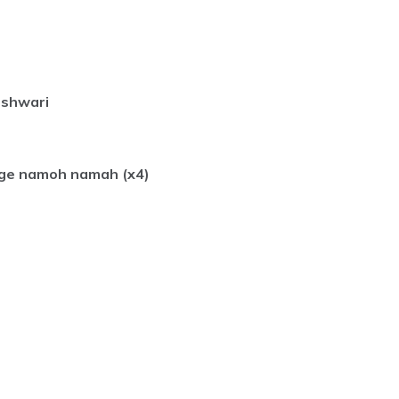
eshwari
urge namoh namah (x4)